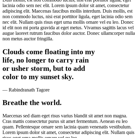
lacinia odio sem nec elit. Lorem ipsum dolor sit amet, consectetur
adipiscing elit. Maecenas faucibus mollis interdum. Duis mollis, est
non commodo luctus, nisi erat porttitor ligula, eget lacinia odio sem
nec elit. Nullam quis risus eget urna mollis ornare vel eu leo. Donec
id elit non mi porta gravida at eget metus. Vivamus sagittis lacus vel
augue laoreet rutrum faucibus dolor auctor. Donec ullamcorper nulla
non metus auctor fringilla.
Clouds come floating into my
life, no longer to carry rain
or usher storm, but to add
color to my sunset sky.
— Rabindranath Tagore
Breathe the world.
Maecenas sed diam eget risus varius blandit sit amet non magna.
Cras mattis consectetur purus sit amet fermentum. Aenean eu leo
quam. Pellentesque ornare sem lacinia quam venenatis vestibulum.
Lorem ipsum dolor sit amet, consectetur adipiscing elit. Nullam quis
risus eget urna mollis ornare vel eu leo.