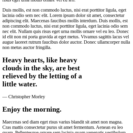
Duis mollis, est non commodo luctus, nisi erat porttitor ligula, eget
lacinia odio sem nec elit. Lorem ipsum dolor sit amet, consectetur
adipiscing elit. Maecenas faucibus mollis interdum. Duis mollis, est
non commodo luctus, nisi erat porttitor ligula, eget lacinia odio sem
nec elit. Nullam quis risus eget urna mollis ornare vel eu leo. Donec
id elit non mi porta gravida at eget metus. Vivamus sagittis lacus vel
augue laoreet rutrum faucibus dolor auctor. Donec ullamcorper nulla
non metus auctor fringilla.
Heavy hearts, like heavy
clouds in the sky, are best
relieved by the letting of a
little water.
— Christopher Morley
Enjoy the morning.
Maecenas sed diam eget risus varius blandit sit amet non magna.
Cras mattis consectetur purus sit amet fermentum. Aenean eu leo
quam. Pellentesque ornare sem lacinia quam venenatis vestibulum.