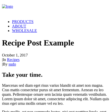
PRODUCTS
ABOUT
WHOLESALE
Recipe Post Example
October 1, 2017
|
In
Recipes
|
By
sudo
Take your time.
Maecenas sed diam eget risus varius blandit sit amet non magna.
Cras mattis consectetur purus sit amet fermentum. Aenean eu leo
quam. Pellentesque ornare sem lacinia quam venenatis vestibulum.
Lorem ipsum dolor sit amet, consectetur adipiscing elit. Nullam quis
risus eget urna mollis ornare vel eu leo.
Duis mollis, est non commodo luctus, nisi erat porttitor ligula, eget